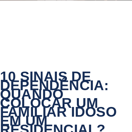
10 SINAIS DE
DEPENDÊNCIA:
QUANDO
COLOCAR UM
FAMILIAR IDOSO
EM UM
RESIDENCIAL?