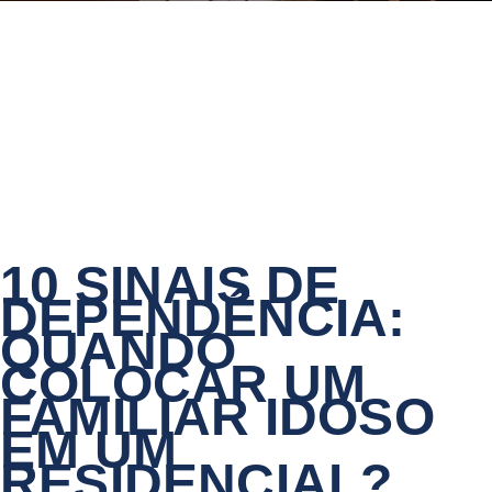
10 SINAIS DE
DEPENDÊNCIA:
QUANDO
COLOCAR UM
FAMILIAR IDOSO
EM UM
RESIDENCIAL?